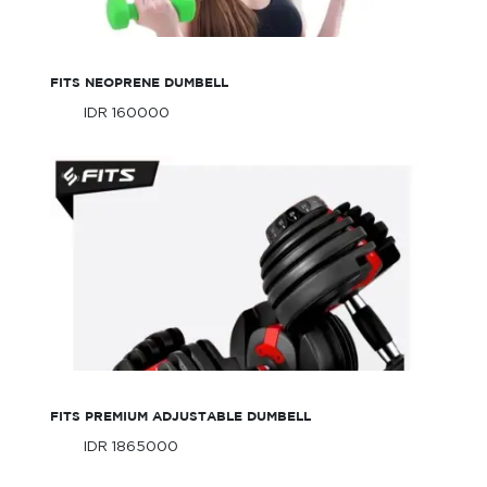
FITS Neoprene Dumbell
FITS NEOPRENE DUMBELL
IDR 160000
Only
IDR 160000
Only
FITS Premium Adjustable Dumbell
FITS PREMIUM ADJUSTABLE DUMBELL
IDR 1865000
Only
IDR 1865000
Only