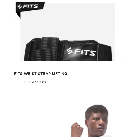
FITS Wrist Strap Lifting
FITS WRIST STRAP LIFTING
IDR 93000
Only
IDR 93000
Only