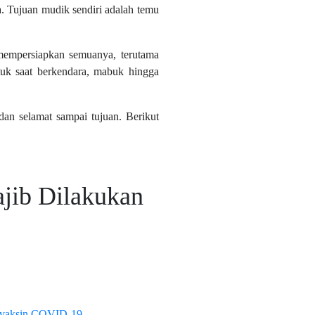
ta. Tujuan mudik sendiri adalah temu
 mempersiapkan semuanya, terutama
tuk saat berkendara, mabuk hingga
dan selamat sampai tujuan. Berikut
ajib Dilakukan
vaksin COVID-19
.