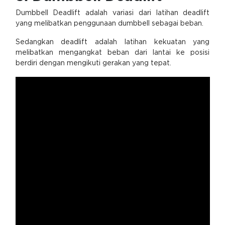
Dumbbell Deadlift adalah variasi dari latihan deadlift
yang melibatkan penggunaan dumbbell sebagai beban.
Sedangkan deadlift adalah latihan kekuatan yang
melibatkan mengangkat beban dari lantai ke posisi
berdiri dengan mengikuti gerakan yang tepat.