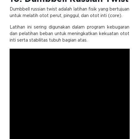
Dumbbell russian twist adalah latihan fisik yang bertujuan
untuk melatih otot perut, pinggul, dan otot inti (core).
Latihan ini sering digunakan dalam program kebugaran
dan pelatihan beban untuk meningkatkan kekuatan otot
inti serta stabilitas tubuh bagian atas.