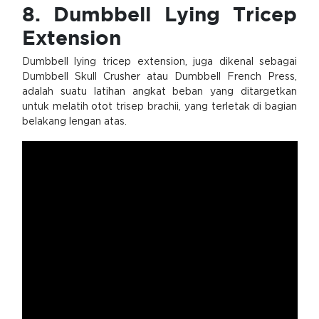
8. Dumbbell Lying Tricep
Extension
Dumbbell lying tricep extension, juga dikenal sebagai
Dumbbell Skull Crusher atau Dumbbell French Press,
adalah suatu latihan angkat beban yang ditargetkan
untuk melatih otot trisep brachii, yang terletak di bagian
belakang lengan atas.