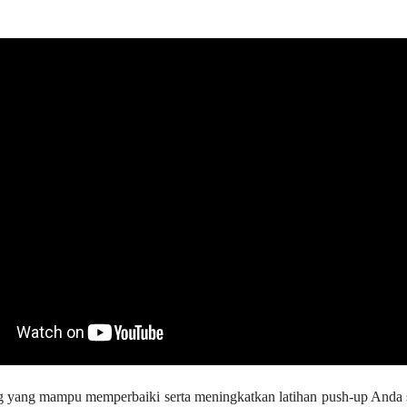
g yang mampu memperbaiki serta meningkatkan latihan push-up Anda s