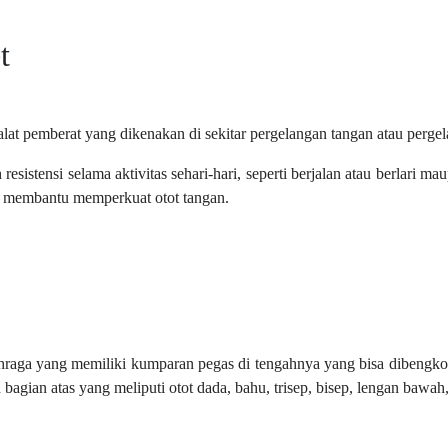
t
 alat pemberat yang dikenakan di sekitar pergelangan tangan atau perge
esistensi selama aktivitas sehari-hari, seperti berjalan atau berlari
n membantu memperkuat otot tangan.
lahraga yang memiliki kumparan pegas di tengahnya yang bisa dibeng
 bagian atas yang meliputi otot dada, bahu, trisep, bisep, lengan bawah