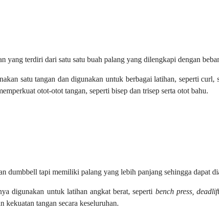
an yang terdiri dari satu satu buah palang yang dilengkapi dengan beb
kan satu tangan dan digunakan untuk berbagai latihan, seperti curl, s
perkuat otot-otot tangan, seperti bisep dan trisep serta otot bahu.
gan dumbbell tapi memiliki palang yang lebih panjang sehingga dapat 
nya digunakan untuk latihan angkat berat, seperti
bench press, deadlift
 kekuatan tangan secara keseluruhan.