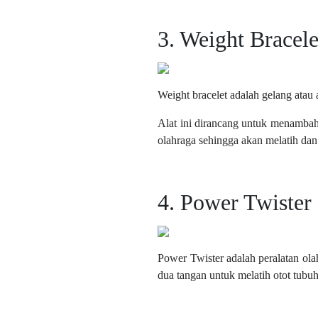
3. Weight Bracele
Weight bracelet adalah gelang atau
Alat ini dirancang untuk menambah r
olahraga sehingga akan melatih da
4. Power Twister
Power Twister adalah peralatan o
dua tangan untuk melatih otot tubuh