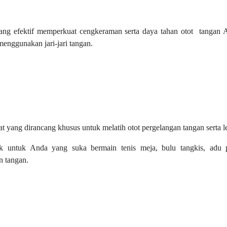
yang efektif memperkuat cengkeraman serta daya tahan otot tangan
enggunakan jari-jari tangan.
t yang dirancang khusus untuk melatih otot pergelangan tangan serta 
ok untuk Anda yang suka bermain tenis meja, bulu tangkis, adu p
 tangan.