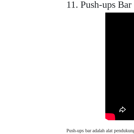
11. Push-ups Bar
Push-ups bar adalah alat pendukun