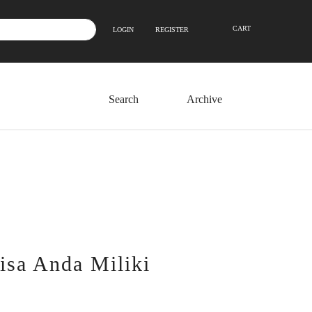
CART
LOGIN
REGISTER
Archive
isa Anda Miliki