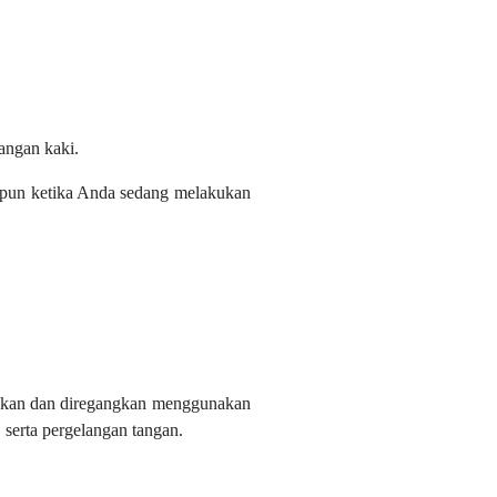
langan kaki.
 maupun ketika Anda sedang melakukan
kokan dan diregangkan menggunakan
, serta pergelangan tangan.