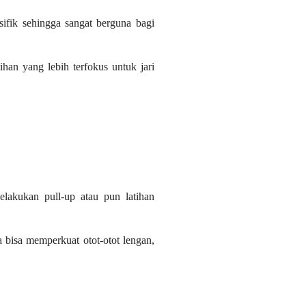
sifik sehingga sangat berguna bagi
han yang lebih terfokus untuk jari
lakukan pull-up atau pun latihan
 bisa memperkuat otot-otot lengan,