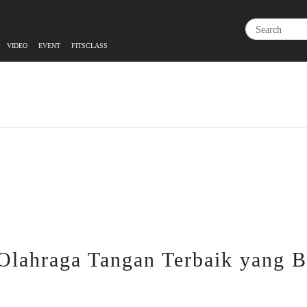
VIDEO
EVENT
FITSCLASS
Olahraga Tangan Terbaik yang B