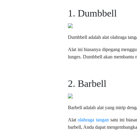
1. Dumbbell
Dumbbell adalah alat olahraga tang
Alat ini biasanya dipegang mengguna
lunges. Dumbbell akan membantu mem
2. Barbell
Barbell adalah alat yang mirip den
Alat
olahraga tangan
satu ini biasa
barbell, Anda dapat mengembangkan