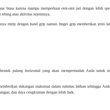
uar biasa karena mampu memperkuat otot-otot jari dengan lebih spe
ebing atau aktivitas sejenisnya.
ya mirip dengan hand grip namun finger grip memberikan jenis lati
erbentuk palang horizontal yang akan mempermudah Anda untuk me
k memberikan dukungan maksimal dalam rutinitas latihan sehingga Anda
n tangan, dan daya cengkraman dengan lebih baik.