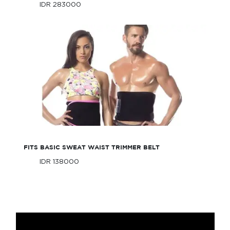
IDR 283000
Only
IDR 283000
Only
FITS Basic Sweat Waist Trimmer Belt
FITS BASIC SWEAT WAIST TRIMMER BELT
IDR 138000
Only
IDR 138000
Only