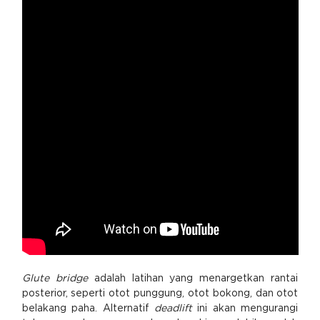
Glute bridge
adalah latihan yang menargetkan rantai
posterior, seperti otot punggung, otot bokong, dan otot
belakang paha. Alternatif
deadlift
ini akan mengurangi