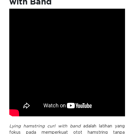
with Band
Lying hamstring curl with band
adalah latihan yang
fokus pada memperkuat otot hamstring tanpa