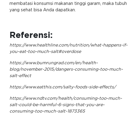
membatasi konsumsi makanan tinggi garam, maka tubuh
yang sehat bisa Anda dapatkan.
Referensi:
https://www.healthline.com/nutrition/what-happens-if-
you-eat-too-much-salt#overdose
https://www.bumrungrad.com/en/health-
blog/november-2015/dangers-consuming-too-much-
salt-effect
https://www.eatthis.com/salty-foods-side-effects/
https://www.ndtv.com/health/consuming-too-much-
salt-could-be-harmful-6-signs-that-you-are-
consuming-too-much-salt-1873365