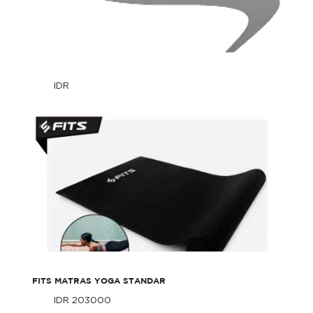
IDR
IDR
Only
Only
FITS Matras Yoga Standar
FITS MATRAS YOGA STANDAR
IDR 203000
Only
IDR 203000
Only