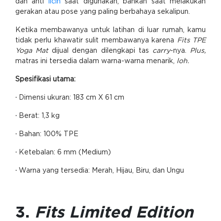
dan anti
licin
saat digunakan, bahkan saat melakukan
gerakan atau pose yang paling berbahaya sekalipun.
Ketika membawanya untuk latihan di luar rumah, kamu
tidak perlu khawatir sulit membawanya karena
Fits TPE
Yoga Mat
dijual dengan dilengkapi tas
carry
-nya.
Plus,
matras ini tersedia dalam warna-warna menarik,
loh.
Spesifikasi utama:
·
Dimensi ukuran: 183 cm X 61 cm
·
Berat: 1,3 kg
·
Bahan: 100% TPE
·
Ketebalan: 6 mm (Medium)
·
Warna yang tersedia: Merah, Hijau, Biru, dan Ungu
3.
Fits Limited Edition