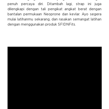
penuh percaya diri. Ditambah lagi, strap ini juga
dilengkapi dengan tali pengikat angkat berat dengan
bantalan permukaan Neoprone dan kevlar. Ayo segera
mulai latihanmu sekarang, dan rasakan semangat latihan
dengan menggunakan produk SFIDNFits.