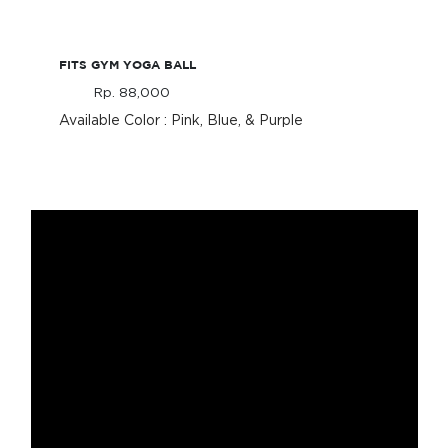
FITS Gym Yoga Ball
FITS GYM YOGA BALL
Rp. 88,000
From
IDR 88,000
Only
Available Color : Pink, Blue, & Purple