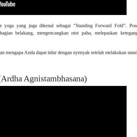
se yoga yang juga dikenal sebagai "Standing Forward Fold”. Pos
h bagian belakang, mengencangkan otot paha, melepaskan ketegan
san mengapa Anda dapat tidur dengan nyenyak setelah melakukan stand
 (Ardha Agnistambhasana)