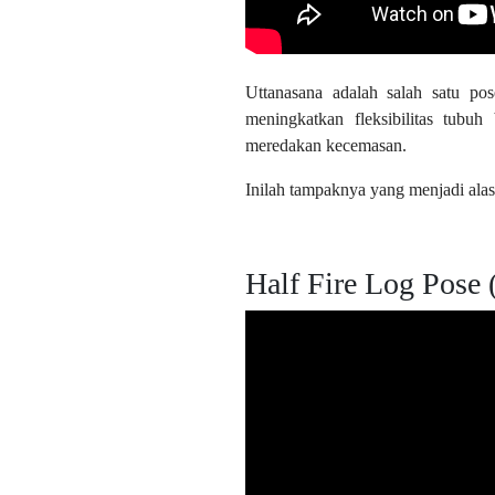
Uttanasana adalah salah satu po
meningkatkan fleksibilitas tubu
meredakan kecemasan.
Inilah tampaknya yang menjadi ala
Half Fire Log Pose