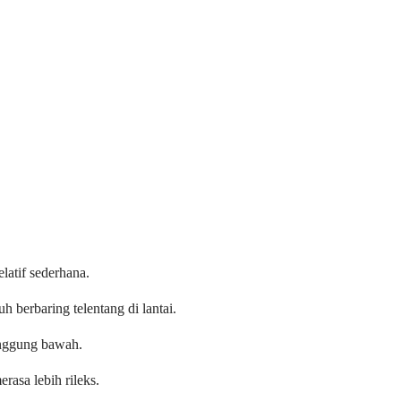
elatif sederhana.
 berbaring telentang di lantai.
punggung bawah.
asa lebih rileks.