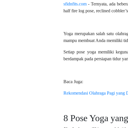
sfidnfits.com
- Ternyata, ada beber
half fire log pose, reclined cobbler’
Yoga merupakan salah satu olahra
mampu membuat Anda memiliki tid
Setiap pose yoga memiliki kegun
berdampak pada persiapan tidur yan
Baca Juga:
Rekomendasi Olahraga Pagi yang 
8 Pose Yoga yan