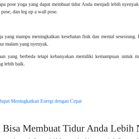
apa pose yoga yang dapat membuat tidur Anda menjadi lebih nyenyak, 
s pose, dan leg up a wall pose.
ga yang mampu meningkatkan kesehatan fisik dan mental seseorang. 
ur malam yang nyenyak.
aan yang berbeda tetapi kebanyakan memiliki kemampuan untuk me
g lebih baik.
Dapat Meningkatkan Energi dengan Cepat
g Bisa Membuat Tidur Anda Lebih