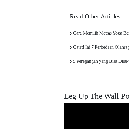
Read Other Articles
Cara Memilih Matras Yoga Ber
Catat! Ini 7 Perbedaan Olahrag
5 Peregangan yang Bisa Dilak
Leg Up The Wall Pos