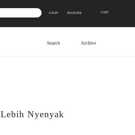
CART
LOGIN
REGISTER
Archive
 Lebih Nyenyak