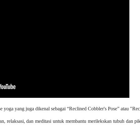
 yoga yang juga dikenal sebagai “Reclined Cobbler's Pose” atau "Re
, relaksasi, dan meditasi untuk membantu merilekskan tubuh dan piki