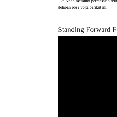
Jika Anda memiliki permasalah tidu
delapan pose yoga berikut ini.
Standing Forward F