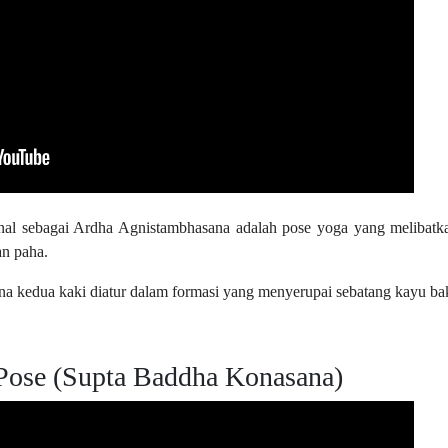
enal sebagai Ardha Agnistambhasana adalah pose yoga yang melibatka
an paha.
na kedua kaki diatur dalam formasi yang menyerupai sebatang kayu bak
 Pose (Supta Baddha Konasana)