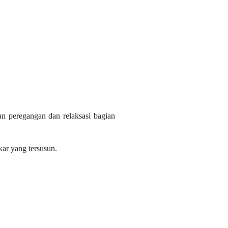
n peregangan dan relaksasi bagian
ar yang tersusun.