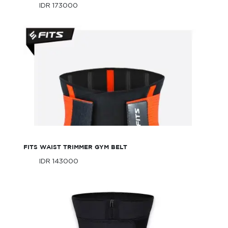
IDR 173000
Only
IDR 173000
Only
FITS Waist Trimmer Gym Belt
FITS WAIST TRIMMER GYM BELT
IDR 143000
Only
IDR 143000
Only