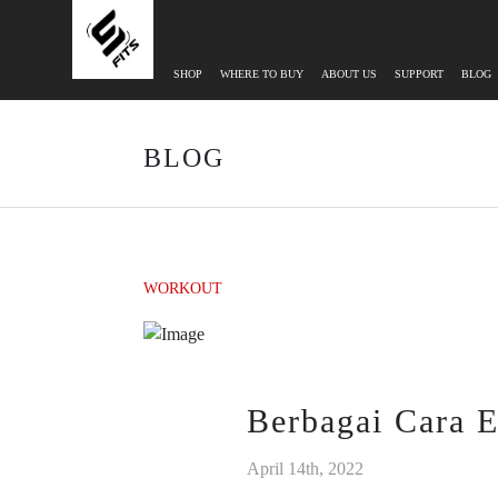
SHOP
WHERE TO BUY
ABOUT US
SUPPORT
BLOG
BLOG
WORKOUT
Berbagai Cara 
April 14th, 2022