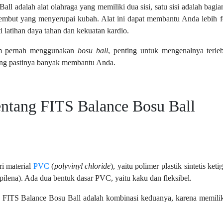
ll adalah alat olahraga yang memiliki dua sisi, satu sisi adalah bagia
lembut yang menyerupai kubah. Alat ini dapat membantu Anda lebih fo
rti latihan daya tahan dan kekuatan kardio.
um pernah menggunakan
bosu ball
, penting untuk mengenalnya terle
ang pastinya banyak membantu Anda.
entang FITS Balance Bosu Ball
ri material
PVC
(
polyvinyl chloride
), yaitu polimer plastik sintetis ke
ropilena). Ada dua bentuk dasar PVC, yaitu kaku dan fleksibel.
ITS Balance Bosu Ball adalah kombinasi keduanya, karena memiliki 