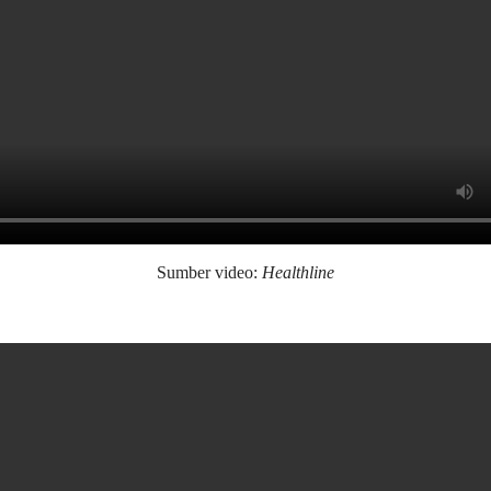
Sumber video:
Healthline