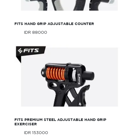
FITS Hand Grip Adjustable Counter
FITS HAND GRIP ADJUSTABLE COUNTER
IDR 88000
Only
IDR 88000
Only
FITS Premium Steel Adjustable Hand Grip
Exerciser
FITS PREMIUM STEEL ADJUSTABLE HAND GRIP
EXERCISER
IDR 153000
Only
IDR 153000
Only