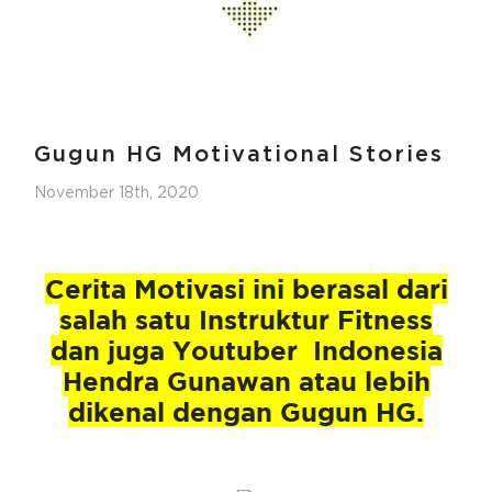
Gugun HG Motivational Stories
November 18th, 2020
Cerita Motivasi ini berasal dari
salah satu Instruktur Fitness
dan juga Youtuber Indonesia
Hendra Gunawan atau lebih
dikenal dengan
Gugun HG
.