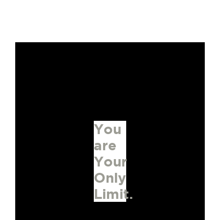
You
are
Your
Only
Limit.