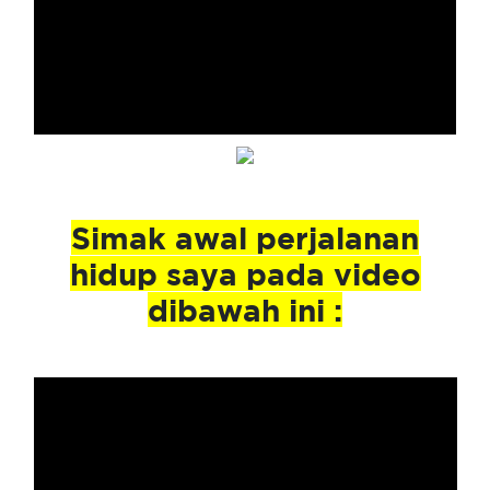
Simak
awal perjalanan
hidup saya
pada video
dibawah ini :