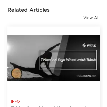
Related Articles
View All
INFO