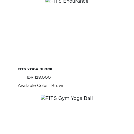
FITS Yoga Block
FITS YOGA BLOCK
IDR 128,000
Only
IDR 128,000
Only
Available Color : Brown