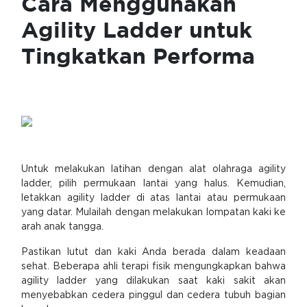
Cara Menggunakan
Agility Ladder untuk
Tingkatkan Performa
Untuk melakukan latihan dengan alat olahraga agility
ladder, pilih permukaan lantai yang halus. Kemudian,
letakkan agility ladder di atas lantai atau permukaan
yang datar. Mulailah dengan melakukan lompatan kaki ke
arah anak tangga.
Pastikan lutut dan kaki Anda berada dalam keadaan
sehat. Beberapa ahli terapi fisik mengungkapkan bahwa
agility ladder yang dilakukan saat kaki sakit akan
menyebabkan cedera pinggul dan cedera tubuh bagian