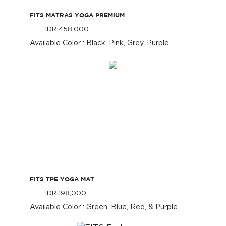
FITS Matras Yoga Premium
FITS MATRAS YOGA PREMIUM
IDR 458,000
Only
Available Color : Black, Pink, Grey, Purple
IDR 458,000
Only
FITS TPE Yoga Mat
FITS TPE YOGA MAT
IDR 198,000
Only
Available Color : Green, Blue, Red, & Purple
IDR 198,000
Only