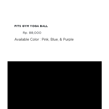
FITS Gym Yoga Ball
FITS GYM YOGA BALL
Rp. 88,000
From
IDR 88,000
Only
Available Color : Pink, Blue, & Purple