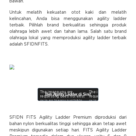
bawah.
Untuk melatih kekuatan otot kaki dan melatih
kelincahan, Anda bisa menggunakan agility ladder
terbaik. Pilihlah brand berkualitas sehingga produk
olahraga lebih awet dan tahan lama. Salah satu brand
olahraga lokal yang memproduksi agility ladder terbaik
adalah SFIDNFITS.
Beli Agility Ladder di Sini!
SFIDN FITS Agility Ladder Premium diproduksi dari
bahan nylon berkualitas tinggi sehingga akan tetap awet
meskipun digunakan setiap hari. FITS Agility Ladder