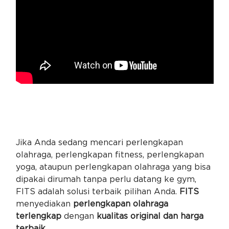
Jika Anda sedang mencari perlengkapan
olahraga, perlengkapan fitness, perlengkapan
yoga, ataupun perlengkapan olahraga yang bisa
dipakai dirumah tanpa perlu datang ke gym,
FITS adalah solusi terbaik pilihan Anda.
FITS
menyediakan
perlengkapan olahraga
terlengkap
dengan
kualitas original dan harga
terbaik.