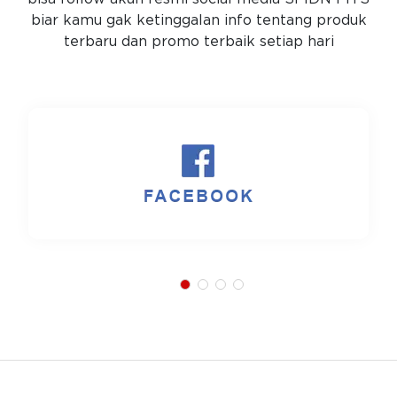
biar kamu gak ketinggalan info tentang produk
terbaru dan promo terbaik setiap hari