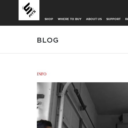
SHOP
WHERE TO BUY
ABOUT US
SUPPORT
B
BLOG
INFO