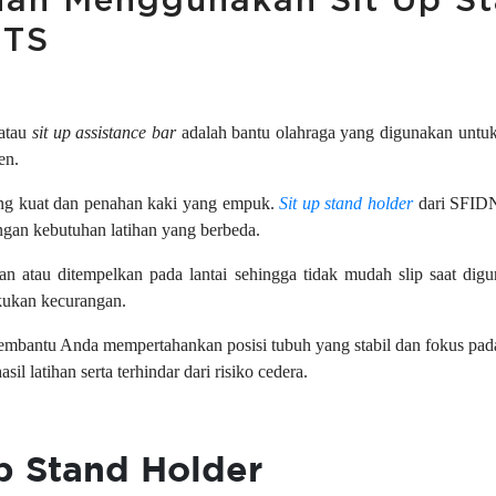
han Menggunakan Sit Up S
ITS
atau
sit up assistance bar
adalah bantu olahraga yang digunakan untuk 
en.
 yang kuat dan penahan kaki yang empuk.
Sit up stand holder
dari SFIDN
engan kebutuhan latihan yang berbeda.
an atau ditempelkan pada lantai sehingga tidak mudah slip saat dig
akukan kecurangan.
a membantu Anda mempertahankan posisi tubuh yang stabil dan fokus pad
l latihan serta terhindar dari risiko cedera.
p Stand Holder