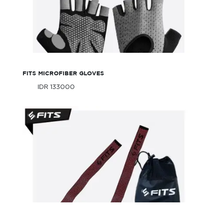
FITS Microfiber Gloves
FITS MICROFIBER GLOVES
IDR 133000
Only
IDR 133000
Only
FITS Strap Hook Set Wrist Wrap