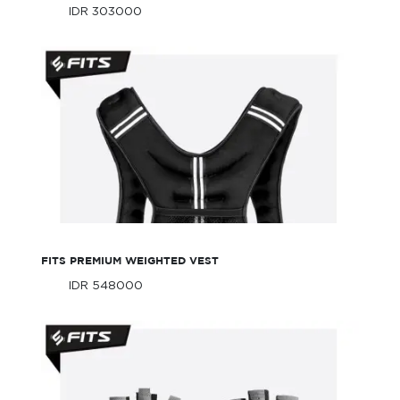
IDR 303000
Only
IDR 303000
Only
FITS Premium Weighted Vest
FITS PREMIUM WEIGHTED VEST
IDR 548000
Only
IDR 548000
Only