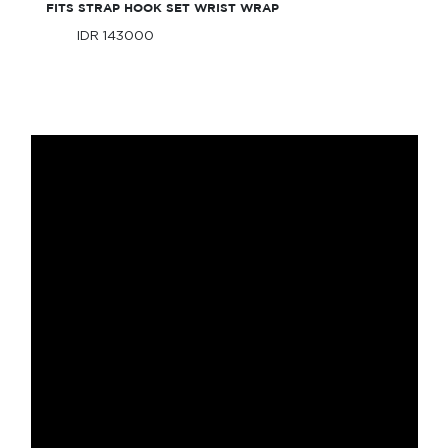
FITS STRAP HOOK SET WRIST WRAP
IDR 143000
Only
IDR 143000
Only