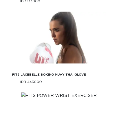
IDR 133000
Only
IDR 133000
Only
FITS Lacebelle Boxing Muay Thai Glove
FITS LACEBELLE BOXING MUAY THAI GLOVE
IDR 443000
Only
IDR 443000
Only