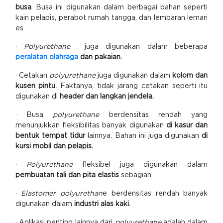
busa
. Busa ini digunakan dalam berbagai bahan seperti
kain pelapis, perabot rumah tangga, dan lembaran lemari
es.
·
Polyurethane
juga digunakan dalam beberapa
peralatan olahraga
dan pakaian.
· Cetakan
polyurethane
juga digunakan dalam
kolom dan
kusen pintu
. Faktanya, tidak jarang cetakan seperti itu
digunakan di
header dan langkan jendela.
· Busa
polyurethane
berdensitas rendah yang
menunjukkan fleksibilitas banyak digunakan
di kasur dan
bentuk tempat tidur
lainnya. Bahan ini juga digunakan
di
kursi mobil dan pelapis.
·
Polyurethane
fleksibel juga digunakan dalam
pembuatan tali dan pita elastis
sebagian.
·
Elastomer polyurethan
e berdensitas rendah banyak
digunakan dalam
industri alas kaki.
· Aplikasi penting lainnya dari
polyurethane
adalah dalam