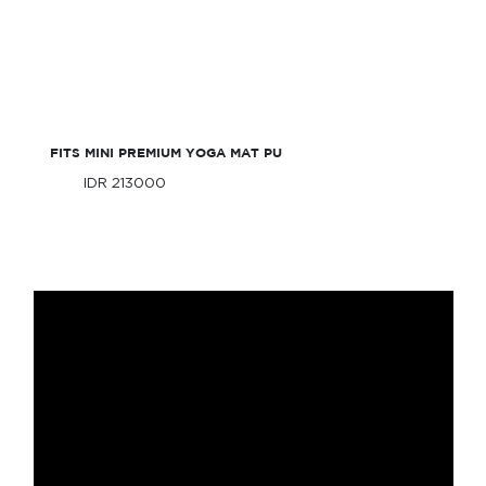
FITS Mini Premium Yoga Mat PU
FITS MINI PREMIUM YOGA MAT PU
IDR 213000
Only
IDR 213000
Only