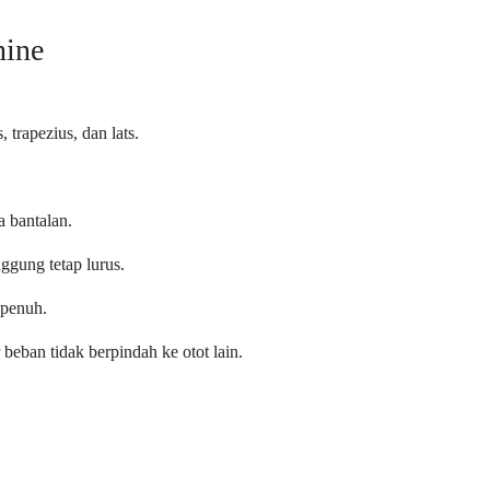
hine
trapezius, dan lats.
 bantalan.
nggung tetap lurus.
 penuh.
beban tidak berpindah ke otot lain.