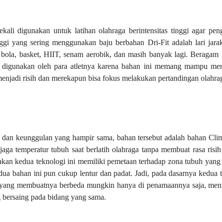
ekali digunakan untuk latihan olahraga berintensitas tinggi agar pen
nggi yang sering menggunakan baju berbahan Dri-Fit adalah lari jarak 
 bola, basket, HIIT, senam aerobik, dan masih banyak lagi. Beragam k
digunakan oleh para atletnya karena bahan ini memang mampu menj
menjadi risih dan merekapun bisa fokus melakukan pertandingan olahra
r dan keunggulan yang hampir sama, bahan tersebut adalah bahan Clim
a temperatur tubuh saat berlatih olahraga tanpa membuat rasa risi
nakan kedua teknologi ini memiliki pemetaan terhadap zona tubuh yan
a bahan ini pun cukup lentur dan padat. Jadi, pada dasarnya kedua t
 yang membuatnya berbeda mungkin hanya di penamaannya saja, mengi
g bersaing pada bidang yang sama.