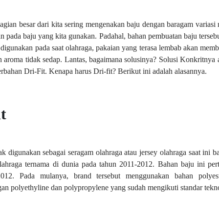
ian besar dari kita sering mengenakan baju dengan baragam variasi m
pada baju yang kita gunakan. Padahal, bahan pembuatan baju terseb
a digunakan pada saat olahraga, pakaian yang terasa lembab akan membua
 aroma tidak sedap. Lantas, bagaimana solusinya? Solusi Konkritnya
bahan Dri-Fit. Kenapa harus Dri-fit? Berikut ini adalah alasannya.
t
k digunakan sebagai seragam olahraga atau jersey olahraga saat ini ba
olahraga ternama di dunia pada tahun 2011-2012. Bahan baju ini per
012. Pada mulanya, brand tersebut menggunakan bahan polyest
 polyethyline dan polypropylene yang sudah mengikuti standar tekno