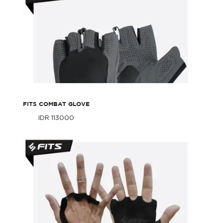
FITS Combat Glove
FITS COMBAT GLOVE
IDR 113000
Only
IDR 113000
Only
FITS Glove Strap Set Wrist Support Nylon