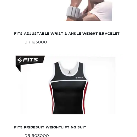
FITS Adjustable Wrist & Ankle Weight
Bracelet
FITS ADJUSTABLE WRIST & ANKLE WEIGHT BRACELET
IDR 183000
Only
IDR 183000
Only
FITS Pridesuit Weightlifting Suit
FITS PRIDESUIT WEIGHTLIFTING SUIT
IDR 503000
Only
IDR 503000
Only