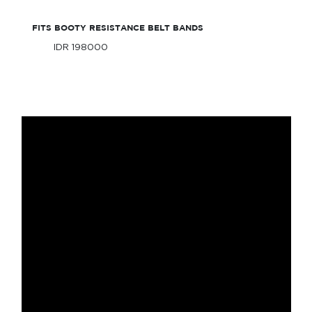
FITS BOOTY RESISTANCE BELT BANDS
IDR 198000
Only
IDR 198000
Only