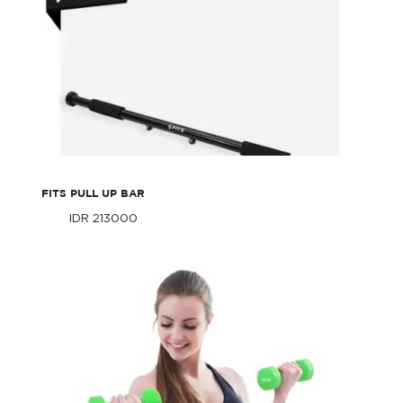
FITS Pull Up Bar
FITS PULL UP BAR
IDR 213000
Only
IDR 213000
Only
FITS Neoprene Dumbell