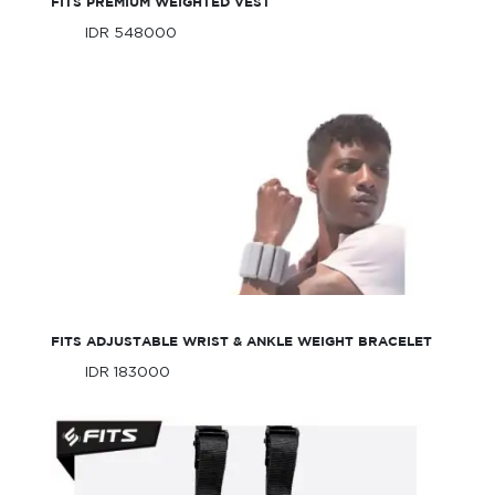
FITS PREMIUM WEIGHTED VEST
IDR 548000
Only
IDR 548000
Only
FITS Adjustable Wrist & Ankle Weight
Bracelet
FITS ADJUSTABLE WRIST & ANKLE WEIGHT BRACELET
IDR 183000
Only
IDR 183000
Only