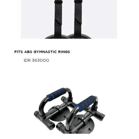
FITS ABS Gymnastic Rings
FITS ABS GYMNASTIC RINGS
IDR 363000
Only
IDR 363000
Only
FITS 2in1 Push up Stand Bar & Sit up Stand