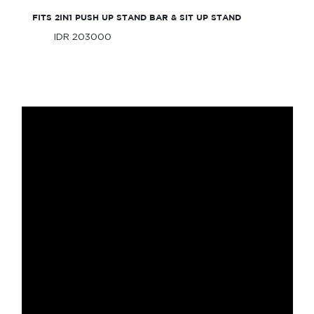
FITS 2IN1 PUSH UP STAND BAR & SIT UP STAND
IDR 203000
Only
IDR 203000
Only