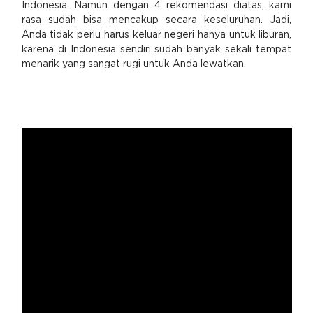
Indonesia. Namun dengan 4 rekomendasi diatas, kami
rasa sudah bisa mencakup secara keseluruhan. Jadi,
Anda tidak perlu harus keluar negeri hanya untuk liburan,
karena di Indonesia sendiri sudah banyak sekali tempat
menarik yang sangat rugi untuk Anda lewatkan.