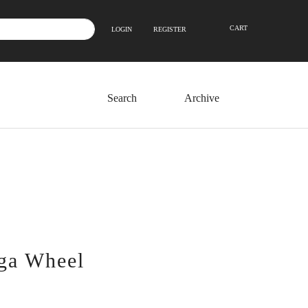
CART
LOGIN
REGISTER
Archive
oga Wheel