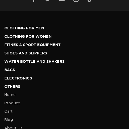
CLOTHING FOR MEN
CLOTHING FOR WOMEN
FITNES & SPORT EQUIPMENT
SHOES AND SLIPPERS
WATER BOTTLE AND SHAKERS
BAGS
ELECTRONICS
OTHERS
Home
Product
Cart
Blog
About Us