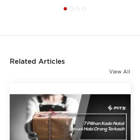
Related Articles
View All