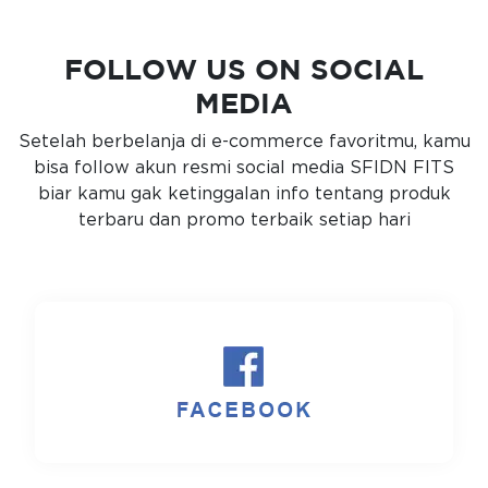
FOLLOW US ON SOCIAL
MEDIA
Setelah berbelanja di e-commerce favoritmu, kamu
bisa follow akun resmi social media SFIDN FITS
biar kamu gak ketinggalan info tentang produk
terbaru dan promo terbaik setiap hari