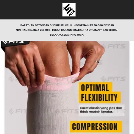
DAPATKAN POTONGAN ONGKIR SELURUH INDONESIA MAX 30.000 DENGAN
MINIMAL BELANJA 250.000, TUKAR BARANG GRATIS JIKA UKURAN TIDAK SESUAI.
BELANJA SEKARANG JUGA!