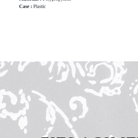
Case :
Plastic