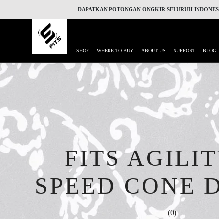
DAPATKAN POTONGAN ONGKIR SELURUH INDONESIA 
SHOP
WHERE TO BUY
ABOUT US
SUPPORT
BLOG
FITS AGILI
SPEED CONE 
(0)