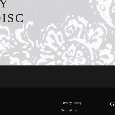
TY
DISC
G
Privacy Policy
Term of use