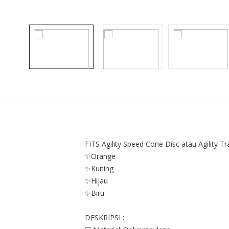
FITS Agility Speed Cone Disc atau Agility T
✨Orange
✨Kuning
✨Hijau
✨Biru
DESKRIPSI :