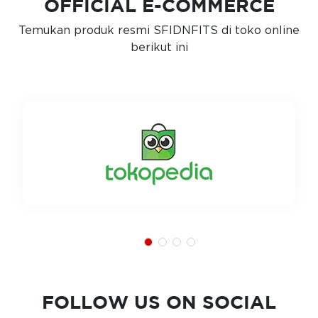
OFFICIAL E-COMMERCE
Temukan produk resmi SFIDNFITS di toko online
berikut ini
FOLLOW US ON SOCIAL