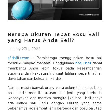
Berapa Ukuran Tepat Bosu Ball
yang Harus Anda Beli?
January 27th, 2022
sfidnfits.com
– Berolahraga menggunakan bosu ball
memiliki banyak manfaat. Penggunaan
bosu ball
dapat
membantu Anda lebih fokus pada keseimbangan,
stabilitas, dan kekuatan inti saat latihan, seperti latihan
daya tahan dan kekuatan kardio.
Namun, masih banyak orang yang belum tahu kalau bosu
ball sendiri memiliki ukuran dan jenis yang berbeda.
Kebanyakan dari mereka mengira jika bosu ball hanya
ada dalam satu jenis dengan ukuran yang sama.
Sebenarnya, ada empat jenis berbeda dari bosu ball, tapi