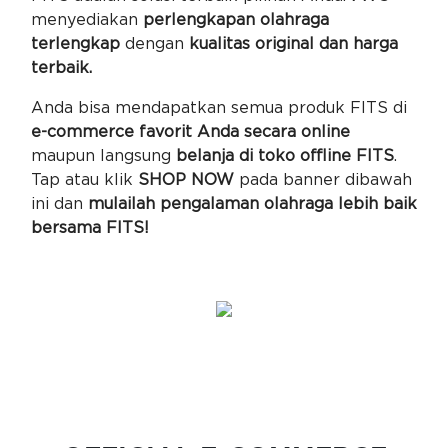
menyediakan
perlengkapan olahraga
terlengkap
dengan
kualitas original dan harga
terbaik.
Anda bisa mendapatkan semua produk FITS di
e-commerce favorit Anda secara online
maupun langsung
belanja di toko offline FITS
.
Tap atau klik
SHOP NOW
pada banner dibawah
ini dan
mulailah pengalaman olahraga lebih baik
bersama FITS!