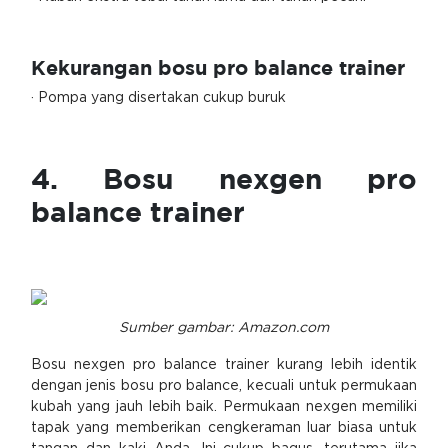
Kekurangan bosu pro balance trainer
· Pompa yang disertakan cukup buruk
4. Bosu nexgen pro
balance trainer
Sumber gambar: Amazon.com
Bosu nexgen pro balance trainer kurang lebih identik
dengan jenis bosu pro balance, kecuali untuk permukaan
kubah yang jauh lebih baik. Permukaan nexgen memiliki
tapak yang memberikan cengkeraman luar biasa untuk