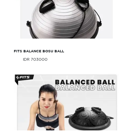
FITS Balance Bosu Ball
FITS BALANCE BOSU BALL
IDR 703000
Only
IDR 703000
Only
FITS Premium Balance Bosu Ball