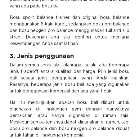
yang ada pada bosu ball.
Bosu sport balance trainer dan original bosu balance
menggunakan 6 kaki karet, sedangkan bosu pro balance
dan bosu nexgen pro balance menggunakan full anti slip
strap. Dukungan anti slip penting untuk menjaga
keseimbangan Anda saat latihan.
3. Jenis penggunaan
Dalam semua jenis alat olahraga, selalu ada beberapa
jenis tradeoff antara kualitas dan harga. Pilih jenis bosu
ball sesuai jenis penggunaan yang Anda inginkan.
Pasalnya, beberapa jenis bosu ball ada yang digunakan
untuk penggunaan komersial dan ada yang tidak.
Hal itu menunjukkan apakah bosu ball dibuat untuk
digunakan di lingkungan gym dengan banyaknya
pemakaian, atau hanya digunakan di rumah saja.
Meskipun semua jenisnya dapat digunakan di rumah, tapi
bosu pro balance dan bosu nexgen pro balance dibuat
untuk tahan di lingkungan komersial.