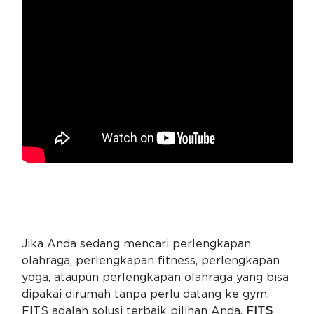
Jika Anda sedang mencari perlengkapan
olahraga, perlengkapan fitness, perlengkapan
yoga, ataupun perlengkapan olahraga yang bisa
dipakai dirumah tanpa perlu datang ke gym,
FITS adalah solusi terbaik pilihan Anda.
FITS