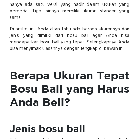
hanya ada satu versi yang hadir dalam ukuran yang
berbeda. Tiga lainnya memiliki ukuran standar yang
sama.
Di artikel ini, Anda akan tahu ada berapa ukurannya dan
jenis yang dimiliki dari bosu ball agar Anda bisa
mendapatkan bosu ball yang tepat. Selengkapnya Anda
bisa menyimak ulasannya dengan lengkap di bawah ini.
Berapa Ukuran Tepat
Bosu Ball yang Harus
Anda Beli?
Jenis bosu ball