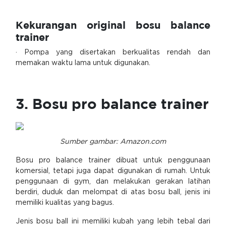
Kekurangan
original bosu balance
trainer
· Pompa yang disertakan berkualitas rendah dan
memakan waktu lama untuk digunakan.
3. Bosu pro balance trainer
Sumber gambar: Amazon.com
Bosu pro balance trainer dibuat untuk penggunaan
komersial, tetapi juga dapat digunakan di rumah. Untuk
penggunaan di gym, dan melakukan gerakan latihan
berdiri, duduk dan melompat di atas bosu ball, jenis ini
memiliki kualitas yang bagus.
Jenis bosu ball ini memiliki kubah yang lebih tebal dari