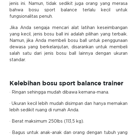
jenis ini. Namun, tidak sedikit juga orang yang merasa
bahwa bosu sport balance terlalu kecil untuk
fungsionalitas penuh.
Jika Anda sengaja mencari alat latihan keseimbangan
yang kecil, jenis bosu ball ini adalah pilihan yang terbaik.
Namun, jika Anda membeli bosu ball untuk penggunaan
dewasa yang berkelanjutan, disarankan untuk membeli
salah satu dari jenis bosu ball lainnya dengan ukuran
standar.
Kelebihan bosu sport balance trainer
· Ringan sehingga mudah dibawa kemana-mana.
· Ukuran kecil lebih mudah disimpan dan hanya memakan
lebih sedikit ruang di rumah Anda.
· Berat maksimum 250lbs (113,5 kg).
· Bagus untuk anak-anak dan orang dengan tubuh yang