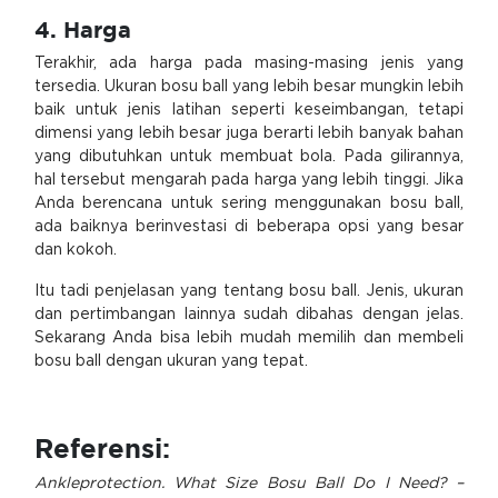
4. Harga
Terakhir, ada harga pada masing-masing jenis yang
tersedia. Ukuran bosu ball yang lebih besar mungkin lebih
baik untuk jenis latihan seperti keseimbangan, tetapi
dimensi yang lebih besar juga berarti lebih banyak bahan
yang dibutuhkan untuk membuat bola. Pada gilirannya,
hal tersebut mengarah pada harga yang lebih tinggi. Jika
Anda berencana untuk sering menggunakan bosu ball,
ada baiknya berinvestasi di beberapa opsi yang besar
dan kokoh.
Itu tadi penjelasan yang tentang bosu ball. Jenis, ukuran
dan pertimbangan lainnya sudah dibahas dengan jelas.
Sekarang Anda bisa lebih mudah memilih dan membeli
bosu ball dengan ukuran yang tepat.
Referensi:
Ankleprotection. What Size Bosu Ball Do I Need? –