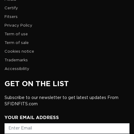
Certify
Fitsers
Privacy Policy
Term of use
Term of sale
Cookies notice
Trademarks
Accessibility
GET ON THE LIST
Subscribe to our newsletter to get latest updates From
SFIDNFITS.com
YOUR EMAIL ADDRESS