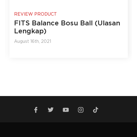
REVIEW PRODUCT
FITS Balance Bosu Ball (Ulasan
Lengkap)
August 16th, 2021