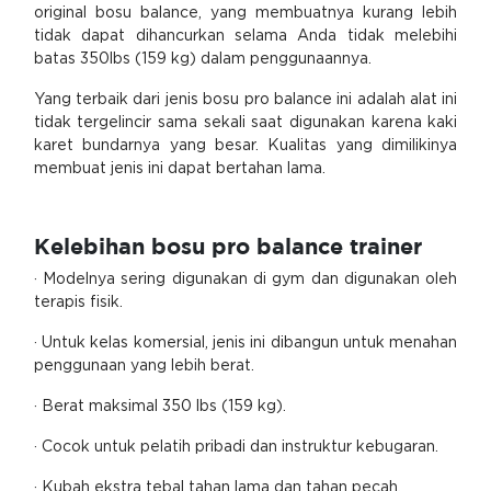
original bosu balance, yang membuatnya kurang lebih
tidak dapat dihancurkan selama Anda tidak melebihi
batas 350lbs (159 kg) dalam penggunaannya.
Yang terbaik dari jenis bosu pro balance ini adalah alat ini
tidak tergelincir sama sekali saat digunakan karena kaki
karet bundarnya yang besar. Kualitas yang dimilikinya
membuat jenis ini dapat bertahan lama.
Kelebihan bosu pro balance trainer
· Modelnya sering digunakan di gym dan digunakan oleh
terapis fisik.
· Untuk kelas komersial, jenis ini dibangun untuk menahan
penggunaan yang lebih berat.
· Berat maksimal 350 lbs (159 kg).
· Cocok untuk pelatih pribadi dan instruktur kebugaran.
· Kubah ekstra tebal tahan lama dan tahan pecah.