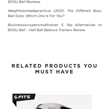
BOSU Ball Reviews.
Weightlossmadepractical, (2021). The Different Bosu
Ball Sizes: Which One Is For You?
Businesssavvypersonaltrainer. 5 Top Alternatives to
BOSU Ball – Half Ball Balance Trainers Review.
RELATED PRODUCTS YOU
MUST HAVE