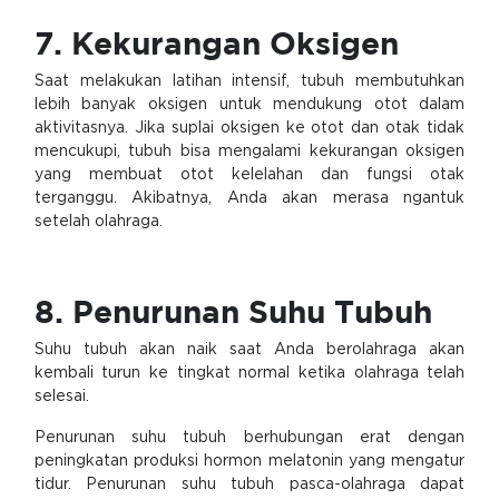
7. Kekurangan Oksigen
Saat melakukan latihan intensif, tubuh membutuhkan
lebih banyak oksigen untuk mendukung otot dalam
aktivitasnya. Jika suplai oksigen ke otot dan otak tidak
mencukupi, tubuh bisa mengalami kekurangan oksigen
yang membuat otot kelelahan dan fungsi otak
terganggu. Akibatnya, Anda akan merasa ngantuk
setelah olahraga.
8. Penurunan Suhu Tubuh
Suhu tubuh akan naik saat Anda berolahraga akan
kembali turun ke tingkat normal ketika olahraga telah
selesai.
Penurunan suhu tubuh berhubungan erat dengan
peningkatan produksi hormon melatonin yang mengatur
tidur. Penurunan suhu tubuh pasca-olahraga dapat