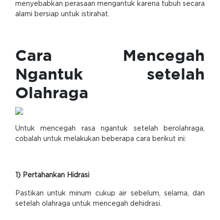
menyebabkan perasaan mengantuk karena tubuh secara
alami bersiap untuk istirahat.
Cara Mencegah
Ngantuk setelah
Olahraga
Untuk mencegah rasa ngantuk setelah berolahraga,
cobalah untuk melakukan beberapa cara berikut ini:
1) Pertahankan Hidrasi
Pastikan untuk minum cukup air sebelum, selama, dan
setelah olahraga untuk mencegah dehidrasi.