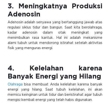
3. Meningkatnya Produksi
Adenosin
Adenosin adalah senyawa yang bertanggung jawab atas
regulasi siklus tidur dan bangun. Saat kita berolahraga,
kadar adenosin dalam otak meningkat yang
menimbulkan rasa kantuk. Hal ini adalah mekanisme
alami tubuh untuk mendorong istirahat setelah aktivitas
fisik yang menguras energi.
4. Kelelahan karena
Banyak Energi yang Hilang
Olahraga
bisa membuat Anda kelelahan karena banyak
energi yang hilang. Saat tubuh kelelahan, ini akan
memicu keinginan untuk tidur dan beristirahat agar tubuh
mengisi kembali energi yang telah habis digunakan.