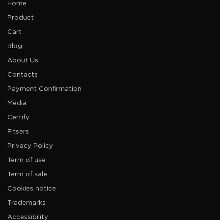
Home
Product
Cart
Blog
About Us
Contacts
Payment Confirmation
Media
Certify
Fitsers
Privacy Policy
Term of use
Term of sale
Cookies notice
Trademarks
Accessibility