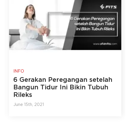
INFO
6 Gerakan Peregangan setelah
Bangun Tidur Ini Bikin Tubuh
Rileks
June 15th, 2021