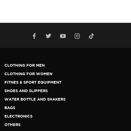
CLOTHING FOR MEN
CLOTHING FOR WOMEN
FITNES & SPORT EQUIPMENT
SHOES AND SLIPPERS
WATER BOTTLE AND SHAKERS
BAGS
ELECTRONICS
OTHERS