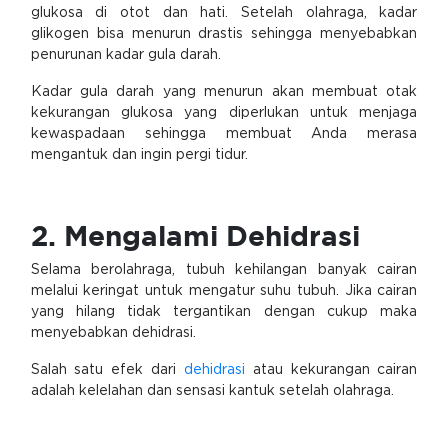
glukosa di otot dan hati. Setelah olahraga, kadar
glikogen bisa menurun drastis sehingga menyebabkan
penurunan kadar gula darah.
Kadar gula darah yang menurun akan membuat otak
kekurangan glukosa yang diperlukan untuk menjaga
kewaspadaan sehingga membuat Anda merasa
mengantuk dan ingin pergi tidur.
2. Mengalami Dehidrasi
Selama berolahraga, tubuh kehilangan banyak cairan
melalui keringat untuk mengatur suhu tubuh. Jika cairan
yang hilang tidak tergantikan dengan cukup maka
menyebabkan dehidrasi.
Salah satu efek dari
dehidrasi
atau kekurangan cairan
adalah kelelahan dan sensasi kantuk setelah olahraga.