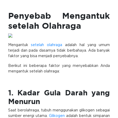
Penyebab Mengantuk
setelah Olahraga
Mengantuk
setelah olahraga
adalah hal yang umum
terjadi dan pada dasarnya tidak berbahaya. Ada banyak
faktor yang bisa menjadi penyebabnya.
Berikut ini beberapa faktor yang menyebabkan Anda
mengantuk setelah olahraga:
1. Kadar Gula Darah yang
Menurun
Saat berolahraga, tubuh menggunakan glikogen sebagai
sumber energi utama.
Glikogen
adalah bentuk simpanan