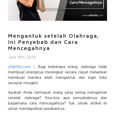
Mengantuk setelah Olahraga,
Ini Penyebab dan Cara
Mencegahnya
June 18th, 2024
sfidnfits.com
– Bagi beberapa orang, olahraga tidak
membuat energinya meningkat secara cepat melainkan
membuat mereka lebih mengantuk dan ingin tidur
secepat mungkin.
Apakah Anda termasuk orang yang sering mengantuk
setelah olahraga? Kira-kira apa penyebabnya dan
bagaimana cara mencegahnya? Yuk, simak artikel ini
untuk mendapatkan jawabannya.