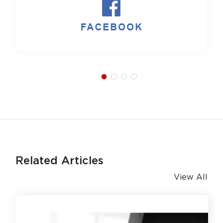
Related Articles
View All