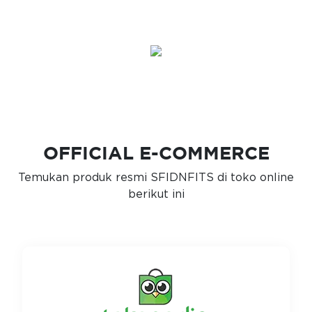
OFFICIAL E-COMMERCE
Temukan produk resmi SFIDNFITS di toko online
berikut ini